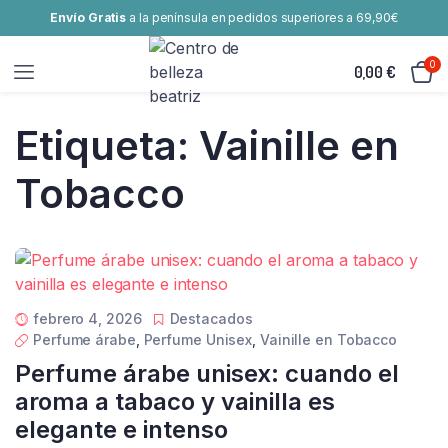
Envío Gratis
a la península en pedidos superiores a 69,90€
0
0,00
€
Etiqueta:
Vainille en
Tobacco
febrero 4, 2026
Destacados
Perfume árabe
,
Perfume Unisex
,
Vainille en Tobacco
Perfume árabe unisex: cuando el
aroma a tabaco y vainilla es
elegante e intenso