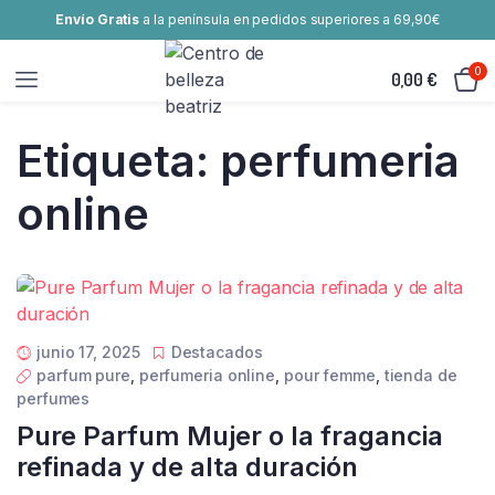
Envío Gratis
a la península en pedidos superiores a 69,90€
0
0,00
€
Etiqueta:
perfumeria
online
junio 17, 2025
Destacados
parfum pure
,
perfumeria online
,
pour femme
,
tienda de
perfumes
Pure Parfum Mujer o la fragancia
refinada y de alta duración