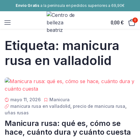
Envío Gratis
a la península en pedidos superiores a 69,90€
0
0,00
€
Etiqueta:
manicura
rusa en valladolid
mayo 11, 2026
Manicura
manicura rusa en valladolid
,
precio de manicura rusa
,
uñas rusas
Manicura rusa: qué es, cómo se
hace, cuánto dura y cuánto cuesta