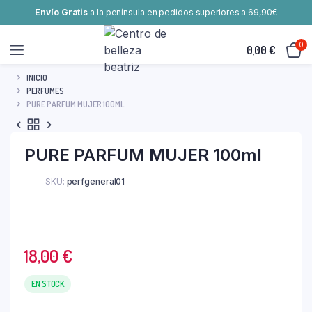
Envío Gratis
a la península en pedidos superiores a 69,90€
0
0,00
€
INICIO
PERFUMES
PURE PARFUM MUJER 100ML
PURE PARFUM MUJER 100ml
SKU:
perfgeneral01
18,00
€
EN STOCK