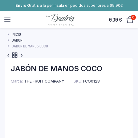
Envío Gratis
a la península en pedidos superiores a 69,90€
0
0,00
€
INICIO
JABÓN
JABÓN DE MANOS COCO
JABÓN DE MANOS COCO
Marca
THE FRUIT COMPANY
SKU:
FCO0128