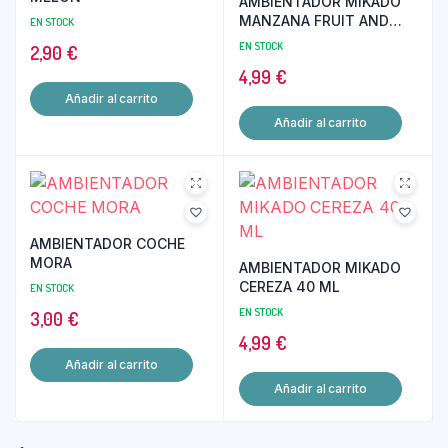
AMBIENTADOR MIKADO
MANZANA FRUIT AND
EN STOCK
COMPANY
EN STOCK
2,90
€
4,99
€
Añadir al carrito
Añadir al carrito
AMBIENTADOR COCHE
MORA
AMBIENTADOR MIKADO
CEREZA 40 ML
EN STOCK
EN STOCK
3,00
€
4,99
€
Añadir al carrito
Añadir al carrito