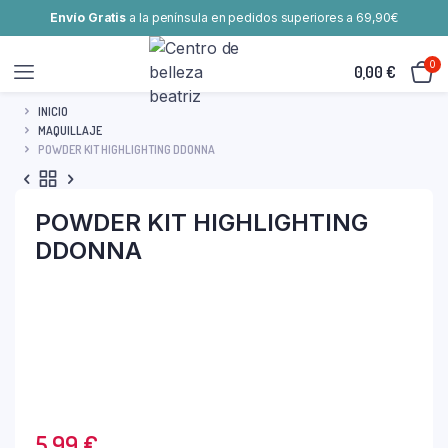
Envío Gratis
a la península en pedidos superiores a 69,90€
0
0,00
€
INICIO
MAQUILLAJE
POWDER KIT HIGHLIGHTING DDONNA
POWDER KIT HIGHLIGHTING
DDONNA
5,99
€