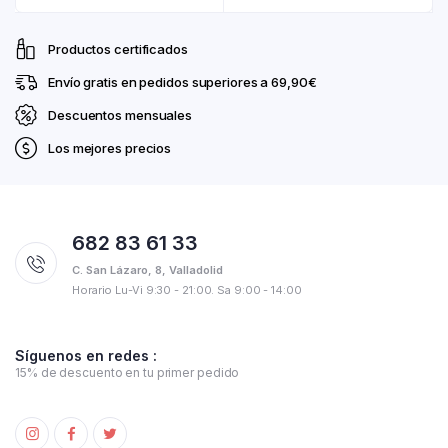
producto
de
múltiples
tiene
produ
variantes.
múltip
Productos certificados
Las
varian
Envío gratis en pedidos superiores a 69,90€
opciones
Las
Descuentos mensuales
se
opcio
pueden
se
Los mejores precios
elegir
pued
en
elegir
la
en
página
la
682 83 61 33
de
págin
C. San Lázaro, 8, Valladolid
producto
de
Horario Lu-Vi 9:30 - 21:00. Sa 9:00 - 14:00
produ
Síguenos en redes :
15% de descuento en tu primer pedido