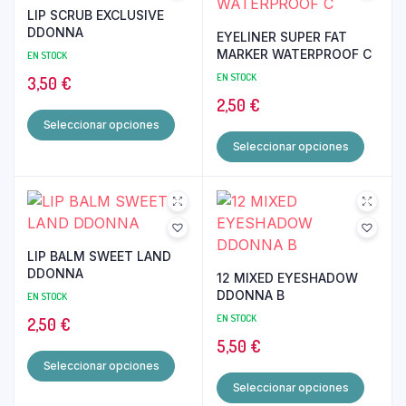
LIP SCRUB EXCLUSIVE
DDONNA
EYELINER SUPER FAT
MARKER WATERPROOF C
EN STOCK
EN STOCK
3,50
€
2,50
€
Este
Seleccionar opciones
producto
Este
Seleccionar opciones
tiene
produ
múltiples
tiene
variantes.
múltip
Las
varian
opciones
Las
LIP BALM SWEET LAND
se
opcio
DDONNA
12 MIXED EYESHADOW
pueden
se
DDONNA B
EN STOCK
elegir
pued
EN STOCK
2,50
€
en
elegir
5,50
€
la
en
Este
Seleccionar opciones
página
la
producto
Este
Seleccionar opciones
de
págin
tiene
produ