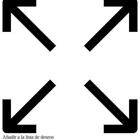
opciones
se
pueden
elegir
en
la
página
de
producto
Añadir a la lista de deseos