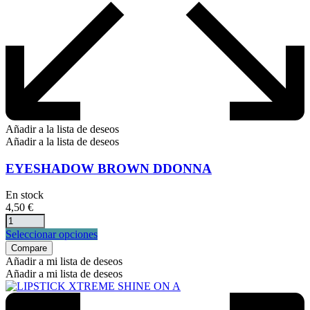
Añadir a la lista de deseos
Añadir a la lista de deseos
EYESHADOW BROWN DDONNA
En stock
4,50
€
Este
Seleccionar opciones
producto
Compare
tiene
Añadir a mi lista de deseos
múltiples
Añadir a mi lista de deseos
variantes.
Las
opciones