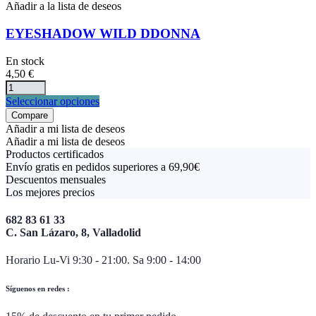
Añadir a la lista de deseos
EYESHADOW WILD DDONNA
En stock
4,50
€
Este
Seleccionar opciones
producto
Compare
tiene
Añadir a mi lista de deseos
múltiples
Añadir a mi lista de deseos
variantes.
Productos certificados
Las
Envío gratis en pedidos superiores a 69,90€
opciones
Descuentos mensuales
se
Los mejores precios
pueden
elegir
682 83 61 33
en
C. San Lázaro, 8, Valladolid
la
página
Horario Lu-Vi 9:30 - 21:00. Sa 9:00 - 14:00
de
producto
Síguenos en redes :