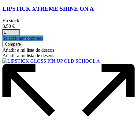
LIPSTICK XTREME SHINE ON A
En stock
3,50
€
Este
Seleccionar opciones
producto
Compare
tiene
Añadir a mi lista de deseos
múltiples
Añadir a mi lista de deseos
variantes.
Las
opciones
se
pueden
elegir
en
la
página
de
producto