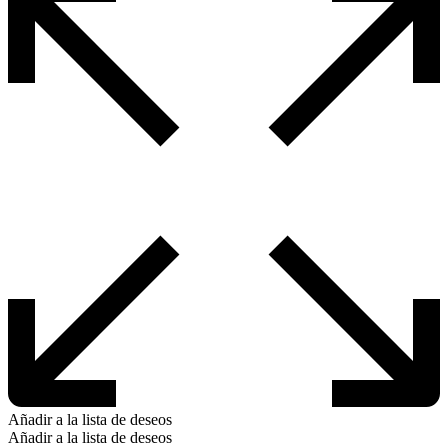
se
pueden
elegir
en
la
página
de
producto
Añadir a la lista de deseos
Añadir a la lista de deseos