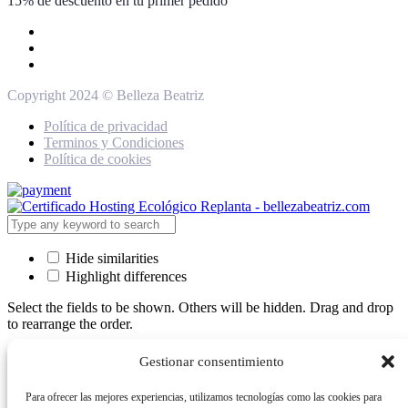
15% de descuento en tu primer pedido
Copyright 2024 © Belleza Beatriz
Política de privacidad
Terminos y Condiciones
Política de cookies
Hide similarities
Highlight differences
Select the fields to be shown. Others will be hidden. Drag and drop
to rearrange the order.
Image
Gestionar consentimiento
SKU
Rating
Para ofrecer las mejores experiencias, utilizamos tecnologías como las cookies para