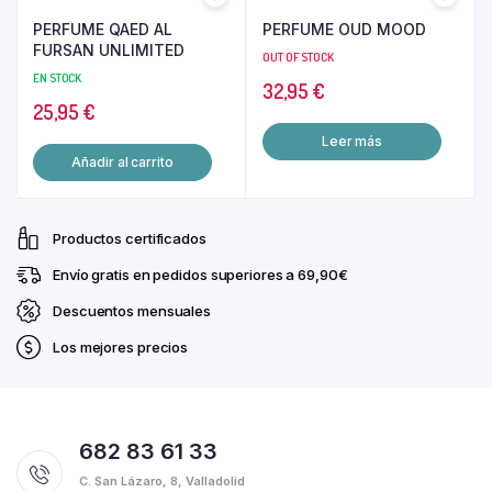
PERFUME QAED AL
PERFUME OUD MOOD
FURSAN UNLIMITED
OUT OF STOCK
EN STOCK
32,95
€
25,95
€
Leer más
Añadir al carrito
Productos certificados
Envío gratis en pedidos superiores a 69,90€
Descuentos mensuales
Los mejores precios
682 83 61 33
C. San Lázaro, 8, Valladolid