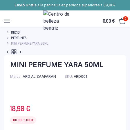
Envío Gratis
a la península en pedidos superiores a 69,90€
0
0,00
€
INICIO
PERFUMES
MINI PERFUME YARA 50ML
MINI PERFUME YARA 50ML
Marca
ARD AL ZAAFARAN
SKU:
ARD001
18,90
€
OUT OF STOCK