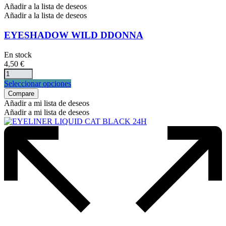
Añadir a la lista de deseos
Añadir a la lista de deseos
EYESHADOW WILD DDONNA
En stock
4,50
€
Este
Seleccionar opciones
producto
Compare
tiene
Añadir a mi lista de deseos
múltiples
Añadir a mi lista de deseos
variantes.
Las
opciones
se
pueden
elegir
en
la
página
de
producto