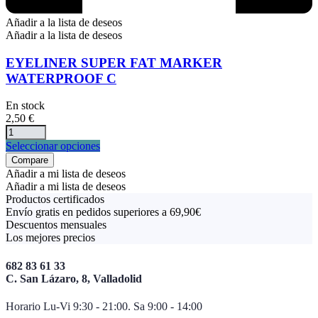
Añadir a la lista de deseos
Añadir a la lista de deseos
EYELINER SUPER FAT MARKER
WATERPROOF C
En stock
2,50
€
Este
Seleccionar opciones
producto
Compare
tiene
Añadir a mi lista de deseos
múltiples
Añadir a mi lista de deseos
variantes.
Productos certificados
Las
Envío gratis en pedidos superiores a 69,90€
opciones
Descuentos mensuales
se
Los mejores precios
pueden
elegir
682 83 61 33
en
C. San Lázaro, 8, Valladolid
la
página
Horario Lu-Vi 9:30 - 21:00. Sa 9:00 - 14:00
de