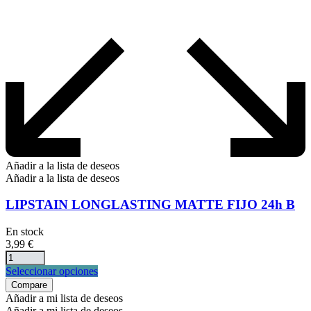
Añadir a la lista de deseos
Añadir a la lista de deseos
LIPSTAIN LONGLASTING MATTE FIJO 24h B
En stock
3,99
€
Este
Seleccionar opciones
producto
Compare
tiene
Añadir a mi lista de deseos
múltiples
Añadir a mi lista de deseos