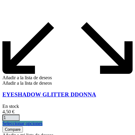
Añadir a la lista de deseos
Añadir a la lista de deseos
EYESHADOW GLITTER DDONNA
En stock
4,50
€
Este
Seleccionar opciones
producto
Compare
tiene