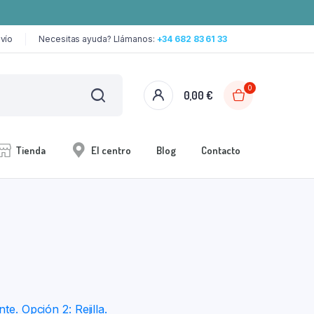
vío
Necesitas ayuda? Llámanos:
+34 682 83 61 33
0
0,00
€
Tienda
El centro
Blog
Contacto