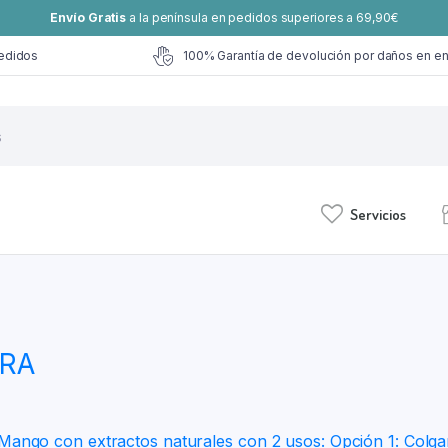
Envío Gratis
a la península en pedidos superiores a 69,90€
edidos
100% Garantía de devolución por daños en en
Servicios
RA