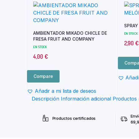
SPRAY
AMBIENTADOR MIKADO CHICLE DE
EN STOCK
FRESA FRUIT AND COMPANY
2,90
€
EN STOCK
4,00
€
Compa
Compare
Añadi
Añadir a mi lista de deseos
Descripción
Información adicional
Productos 
Enví
Productos certificados
69,