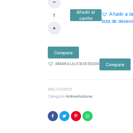
Añadir al
Añadir a la
AMBIENTADOR
carrito
lista de deseo
COCHE
MANZANA
VERDE
quantity
Compare
AÑADIR A LA LISTA DE DESEOS
Compare
SKU:
FCO0121
Categoría
Ambientadores